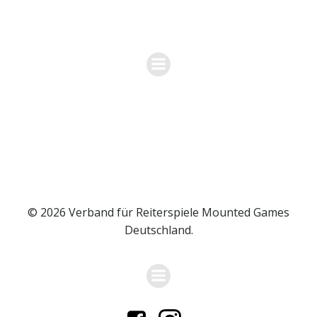
Zum
VERBAND FÜR REITERSPIELE MOUNTED
Inhalt
GAMES DEUTSCHLAND
springen
© 2026 Verband für Reiterspiele Mounted Games
Deutschland.