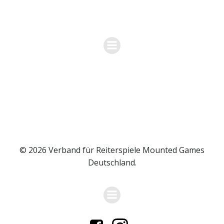
Zum
VERBAND FÜR REITERSPIELE MOUNTED
Inhalt
GAMES DEUTSCHLAND
springen
© 2026 Verband für Reiterspiele Mounted Games
Deutschland.