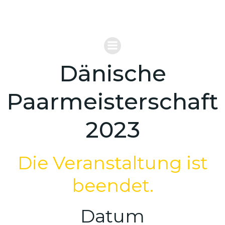
Zum
VERBAND FÜR REITERSPIELE MOUNTED
Inhalt
GAMES DEUTSCHLAND
springen
Dänische
Paarmeisterschaft
2023
Die Veranstaltung ist
beendet.
Datum