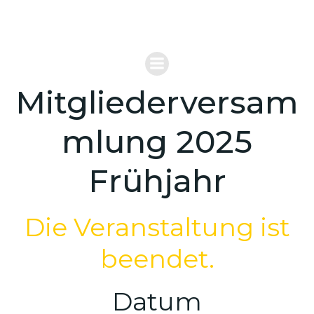
Zum
VERBAND FÜR REITERSPIELE MOUNTED
Inhalt
GAMES DEUTSCHLAND
springen
Mitgliederversam
mlung 2025
Frühjahr
Die Veranstaltung ist
beendet.
Datum