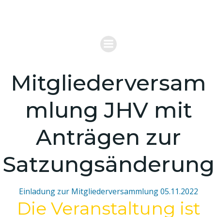
Zum
VERBAND FÜR REITERSPIELE MOUNTED
Inhalt
GAMES DEUTSCHLAND
springen
Mitgliederversam
mlung JHV mit
Anträgen zur
Satzungsänderung
Einladung zur Mitgliederversammlung 05.11.2022
Die Veranstaltung ist