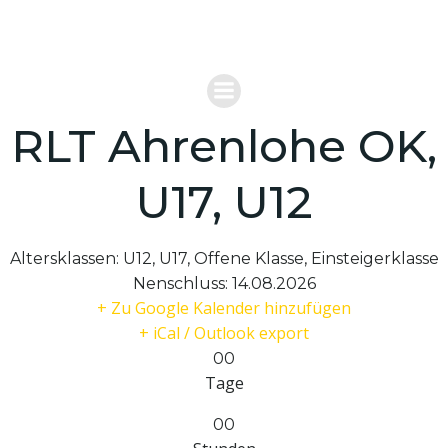
Zum
VERBAND FÜR REITERSPIELE MOUNTED
Inhalt
GAMES DEUTSCHLAND
springen
RLT Ahrenlohe OK,
U17, U12
Altersklassen:
U12, U17, Offene Klasse, Einsteigerklasse
Nenschluss:
14.08.2026
+ Zu Google Kalender hinzufügen
+ iCal / Outlook export
00
Tage
00