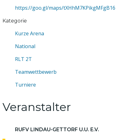
https://goo.gl/maps/tXHhM7KPikgMFgB16
Kategorie
Kurze Arena
National
RLT 2T
Teamwettbewerb
Turniere
Veranstalter
RUFV LINDAU-GETTORF U.U. E.V.