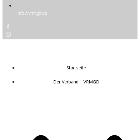
info@vrmgd.de
VERBAND FÜR REITERSPIELE MOUNTED
GAMES DEUTSCHLAND
Startseite
Der Verband | VRMGD