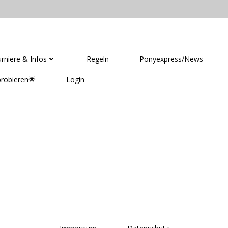
GAMES DEUTSCHLAND
rniere & Infos
Regeln
Ponyexpress/News
robieren🌟
Login