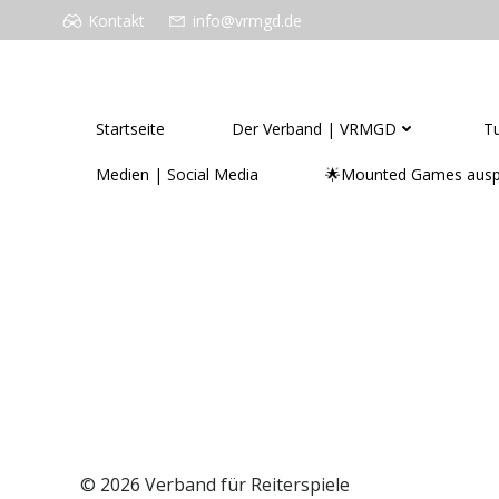
Zum
Kontakt
info@vrmgd.de
Inhalt
springen
VERBAND FÜR REITERSPIELE MOUNTED 
Startseite
Der Verband | VRMGD
Tu
Medien | Social Media
🌟Mounted Games ausp
© 2026 Verband für Reiterspiele