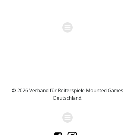
Zum
VERBAND FÜR REITERSPIELE MOUNTED
Inhalt
GAMES DEUTSCHLAND
springen
© 2026 Verband für Reiterspiele Mounted Games
Deutschland.