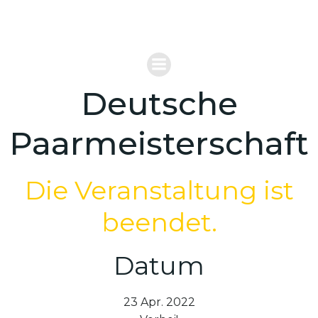
Zum
VERBAND FÜR REITERSPIELE MOUNTED
Inhalt
GAMES DEUTSCHLAND
springen
Deutsche
Paarmeisterschaft
Die Veranstaltung ist
beendet.
Datum
23 Apr. 2022