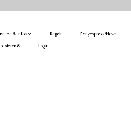
GAMES DEUTSCHLAND
rniere & Infos
Regeln
Ponyexpress/News
robieren🌟
Login