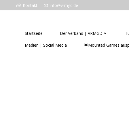
Zum
Kontakt
info@vrmgd.de
Inhalt
springen
VERBAND FÜR REITERSPIELE MOUNTED 
Startseite
Der Verband | VRMGD
Tu
Medien | Social Media
🌟Mounted Games ausp