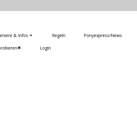
GAMES DEUTSCHLAND
rniere & Infos
Regeln
Ponyexpress/News
robieren🌟
Login