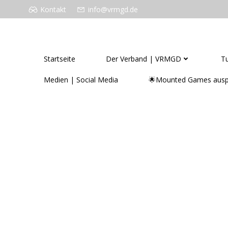
Zum
Kontakt
info@vrmgd.de
Inhalt
springen
VERBAND FÜR REITERSPIELE MOUNTED 
Startseite
Der Verband | VRMGD
Tu
Medien | Social Media
🌟Mounted Games ausp