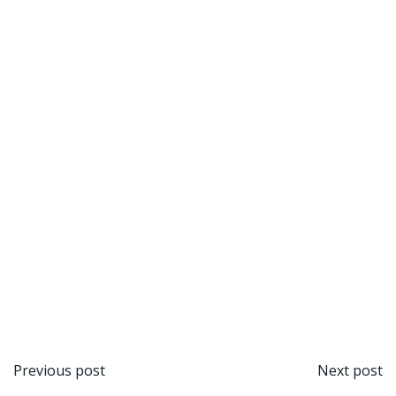
Beitragsnavigation
Beit
Previous post
Next post